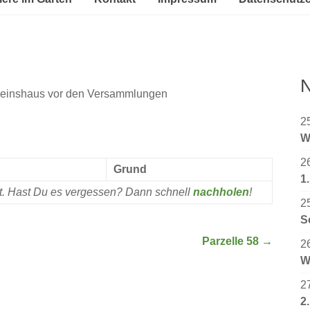
N
ereinshaus vor den Versammlungen
2
W
2
Grund
1
rt. Hast Du es vergessen? Dann schnell
nachholen
!
2
S
Parzelle 58
→
2
W
2
2