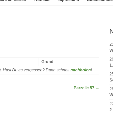
N
2
W
2
Grund
1
rt. Hast Du es vergessen? Dann schnell
nachholen
!
2
S
Parzelle 57
→
2
W
2
2