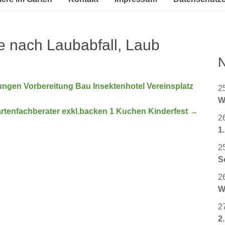
e nach Laubabfall, Laub
N
ngen Vorbereitung Bau Insektenhotel Vereinsplatz
2
W
rtenfachberater exkl.backen 1 Kuchen Kinderfest
→
2
1
2
S
2
W
2
2