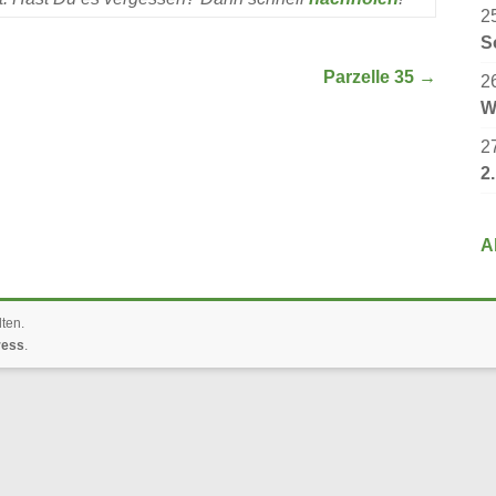
2
S
Parzelle 35
→
2
W
2
2
A
lten.
ress
.