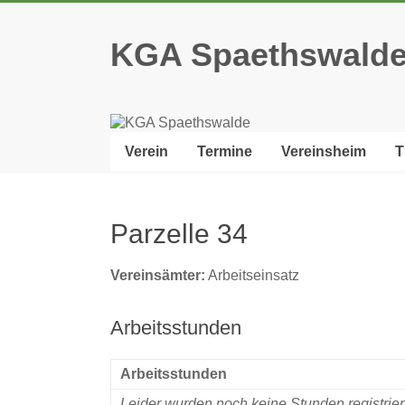
Zum
Inhalt
KGA Spaethswald
springen
Verein
Termine
Vereinsheim
T
Parzelle 34
Vereinsämter:
Arbeitseinsatz
Arbeitsstunden
Arbeitsstunden
Leider wurden noch keine Stunden registrie