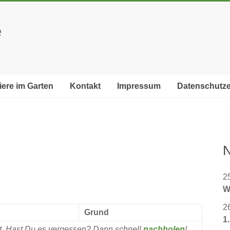
e
iere im Garten
Kontakt
Impressum
Datenschutze
N
2
W
2
Grund
1
rt. Hast Du es vergessen? Dann schnell
nachholen
!