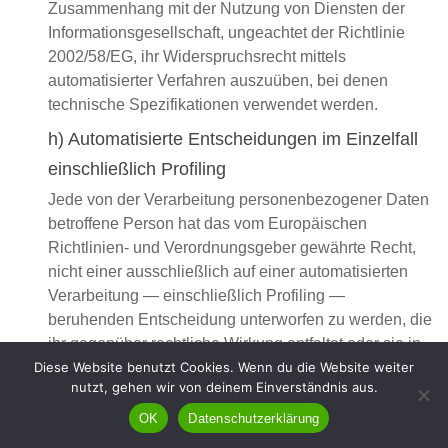
Zusammenhang mit der Nutzung von Diensten der
Informationsgesellschaft, ungeachtet der Richtlinie
2002/58/EG, ihr Widerspruchsrecht mittels
automatisierter Verfahren auszuüben, bei denen
technische Spezifikationen verwendet werden.
h) Automatisierte Entscheidungen im Einzelfall
einschließlich Profiling
Jede von der Verarbeitung personenbezogener Daten
betroffene Person hat das vom Europäischen
Richtlinien- und Verordnungsgeber gewährte Recht,
nicht einer ausschließlich auf einer automatisierten
Verarbeitung — einschließlich Profiling —
beruhenden Entscheidung unterworfen zu werden, die
ihr gegenüber rechtliche Wirkung entfaltet oder sie in
Diese Website benutzt Cookies. Wenn du die Website weiter
ähnlicher Weise erheblich beeinträchtigt, sofern die
nutzt, gehen wir von deinem Einverständnis aus.
Entscheidung (1) nicht für den Abschluss oder die
Erfüllung eines Vertrags zwischen der betroffenen
OK
Datenschutzerklärung
Person und dem Verantwortlichen erforderlich ist, oder