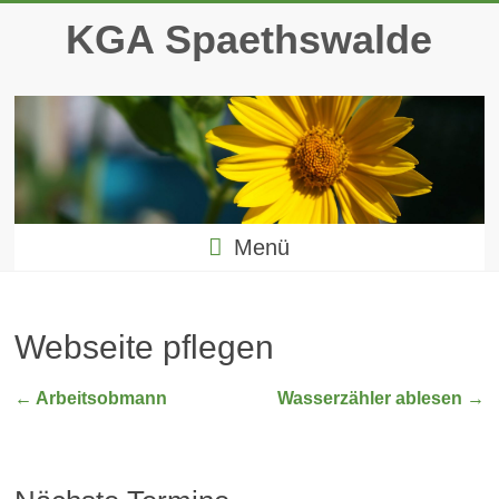
Zum
KGA Spaethswalde
Inhalt
springen
Menü
Webseite pflegen
←
Arbeitsobmann
Wasserzähler ablesen
→