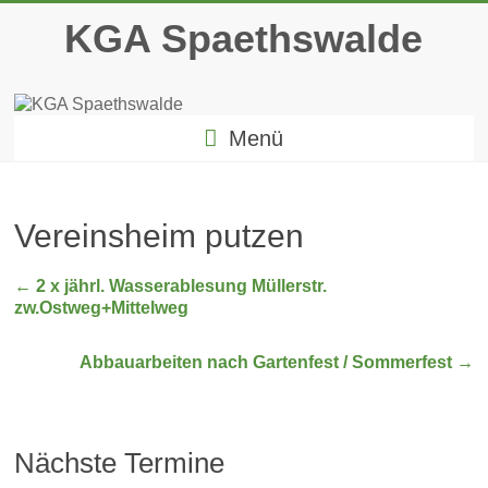
Zum
KGA Spaethswalde
Inhalt
springen
Menü
Vereinsheim putzen
←
2 x jährl. Wasserablesung Müllerstr.
zw.Ostweg+Mittelweg
Abbauarbeiten nach Gartenfest / Sommerfest
→
Nächste Termine