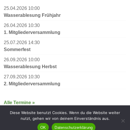
25.04.2026 10:00
Wasserablesung Frühjahr
26.04.2026 10:30
1. Mitgliederversammlung
25.07.2026 14:30
Sommerfest
26.09.2026 10:00
Wasserablesung Herbst
27.09.2026 10:30
2. Mitgliederversammlung
Alle Termine »
Diese Website benutzt Cookies. Wenn du die Website weiter
nutzt, gehen wir von deinem Einverständnis aus.
Copyright © 2026
KGA Spaethswalde
. Alle Rechte vorbehalten.
OK
Datenschutzerklärung
Theme:
Accelerate
von ThemeGrill. Präsentiert von
WordPress
.