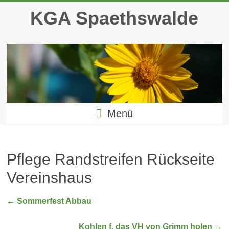
Zum
KGA Spaethswalde
Inhalt
springen
Menü
Pflege Randstreifen Rückseite
Vereinshaus
←
Sommerfest Abbau
Kohlen f. das VH von Grimm holen
→