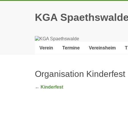
Zum
Inhalt
KGA Spaethswald
springen
Verein
Termine
Vereinsheim
T
Organisation Kinderfest
←
Kinderfest