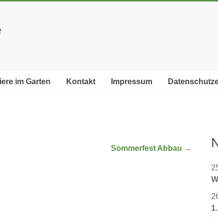
e
iere im Garten
Kontakt
Impressum
Datenschutze
N
Sommerfest Abbau
→
2
W
2
1