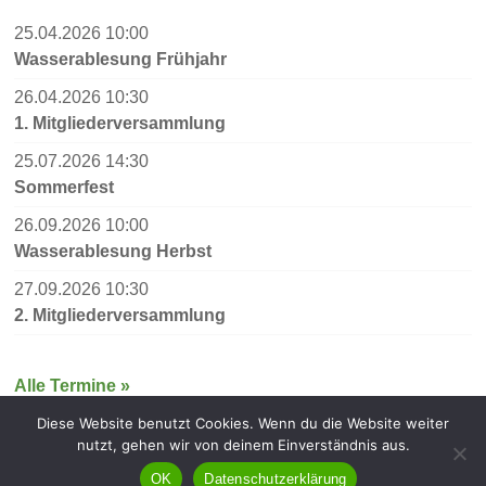
25.04.2026 10:00
Wasserablesung Frühjahr
26.04.2026 10:30
1. Mitgliederversammlung
25.07.2026 14:30
Sommerfest
26.09.2026 10:00
Wasserablesung Herbst
27.09.2026 10:30
2. Mitgliederversammlung
Alle Termine »
Diese Website benutzt Cookies. Wenn du die Website weiter
nutzt, gehen wir von deinem Einverständnis aus.
Copyright © 2026
KGA Spaethswalde
. Alle Rechte vorbehalten.
OK
Datenschutzerklärung
Theme:
Accelerate
von ThemeGrill. Präsentiert von
WordPress
.