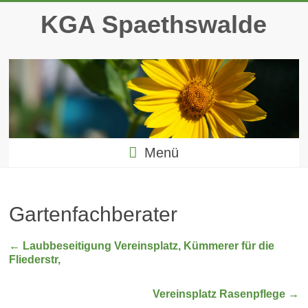
Zum
KGA Spaethswalde
Inhalt
springen
Menü
Gartenfachberater
←
Laubbeseitigung Vereinsplatz, Kümmerer für die
Fliederstr,
Vereinsplatz Rasenpflege
→