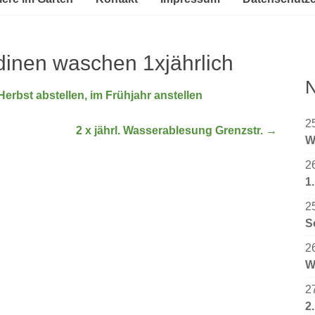
dinen waschen 1xjährlich
N
rbst abstellen, im Frühjahr anstellen
2
2 x jährl. Wasserablesung Grenzstr.
→
W
2
1
2
S
2
W
2
2