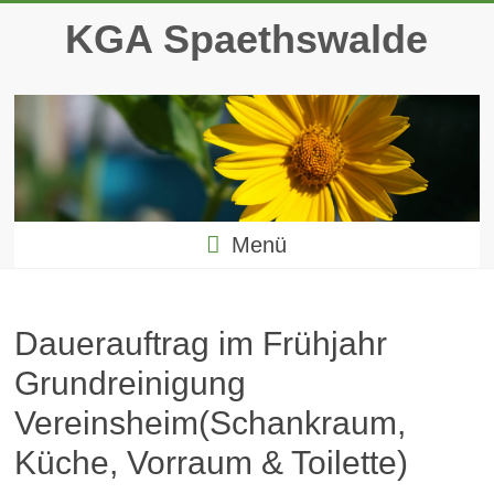
Zum
KGA Spaethswalde
Inhalt
springen
Menü
Dauerauftrag im Frühjahr
Grundreinigung
Vereinsheim(Schankraum,
Küche, Vorraum & Toilette)