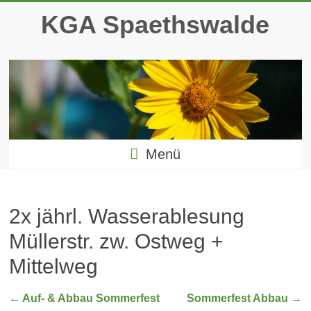
Zum
KGA Spaethswalde
Inhalt
springen
Menü
2x jährl. Wasserablesung
Müllerstr. zw. Ostweg +
Mittelweg
←
Auf- & Abbau Sommerfest
Sommerfest Abbau
→