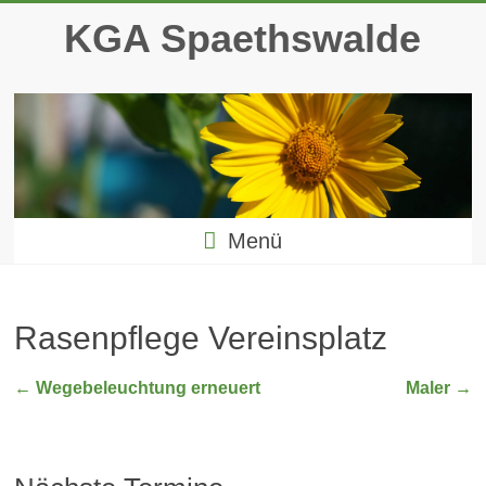
Zum
KGA Spaethswalde
Inhalt
springen
Menü
Rasenpflege Vereinsplatz
←
Wegebeleuchtung erneuert
Maler
→