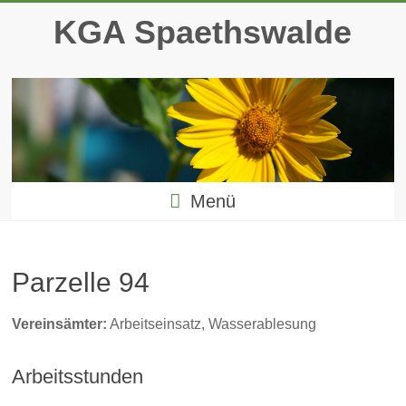
Zum
KGA Spaethswalde
Inhalt
springen
Menü
Parzelle 94
Vereinsämter:
Arbeitseinsatz, Wasserablesung
Arbeitsstunden