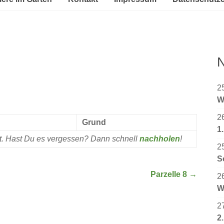
N
2
W
2
Grund
1
rt. Hast Du es vergessen? Dann schnell
nachholen
!
2
S
Parzelle 8
→
2
W
2
2