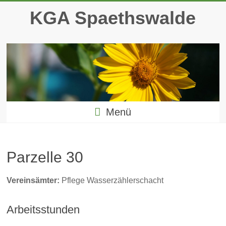
Zum
KGA Spaethswalde
Inhalt
springen
Menü
Parzelle 30
Vereinsämter:
Pflege Wasserzählerschacht
Arbeitsstunden