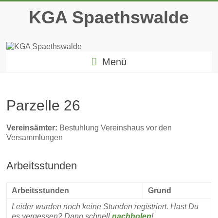
Zum
KGA Spaethswalde
Inhalt
springen
Menü
Parzelle 26
Vereinsämter:
Bestuhlung Vereinshaus vor den
Versammlungen
Arbeitsstunden
Arbeitsstunden
Grund
Leider wurden noch keine Stunden registriert. Hast Du
es vergessen? Dann schnell
nachholen
!