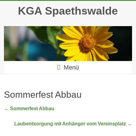
Zum
KGA Spaethswalde
Inhalt
springen
Menü
Sommerfest Abbau
←
Sommerfest Abbau
Laubentsorgung mit Anhänger vom Vereinsplatz
→