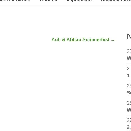
N
Auf- & Abbau Sommerfest
→
2
W
2
1
2
S
2
W
2
2