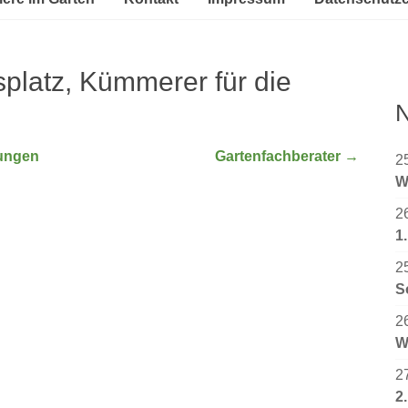
platz, Kümmerer für die
N
ungen
Gartenfachberater
→
2
W
2
1
2
S
2
W
2
2