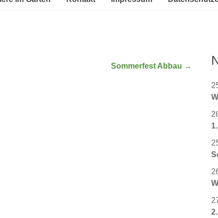
N
Sommerfest Abbau
→
2
W
2
1
2
S
2
W
2
2