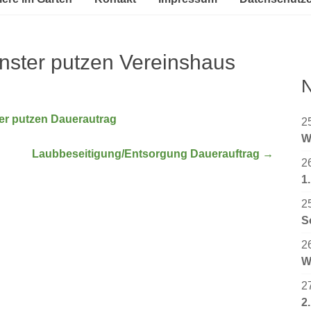
ster putzen Vereinshaus
N
er putzen Dauerautrag
2
W
Laubbeseitigung/Entsorgung Dauerauftrag
→
2
1
2
S
2
W
2
2