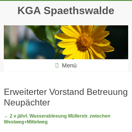
Zum
KGA Spaethswalde
Inhalt
springen
Menü
Erweiterter Vorstand Betreuung
Neupächter
←
2 x jährl. Wasserablesung Müllerstr. zwischen
Westweg+Mittelweg