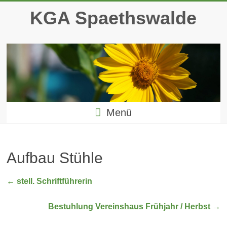
Zum
KGA Spaethswalde
Inhalt
springen
Menü
Aufbau Stühle
←
stell. Schriftführerin
Bestuhlung Vereinshaus Frühjahr / Herbst
→