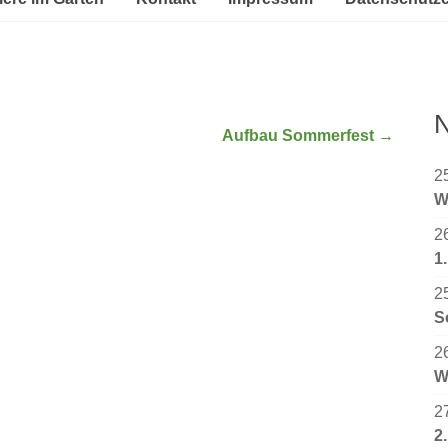
N
Aufbau Sommerfest
→
2
W
2
1
2
S
2
W
2
2