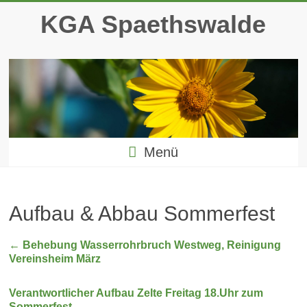
Zum
KGA Spaethswalde
Inhalt
springen
Menü
Aufbau & Abbau Sommerfest
←
Behebung Wasserrohrbruch Westweg, Reinigung
Vereinsheim März
Verantwortlicher Aufbau Zelte Freitag 18.Uhr zum
Sommerfest
→