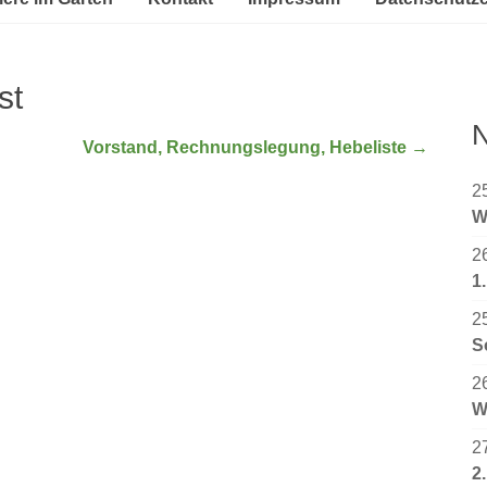
st
N
Vorstand, Rechnungslegung, Hebeliste
→
2
W
2
1
2
S
2
W
2
2