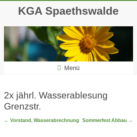
Zum
KGA Spaethswalde
Inhalt
springen
Menü
2x jährl. Wasserablesung
Grenzstr.
←
Vorstand, Wasserabrechnung
Sommerfest Abbau
→